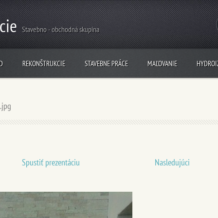
cie
Stavebno - obchodná skupina
D
REKONŠTRUKCIE
STAVEBNE PRÁCE
MAĽOVANIE
HYDROI
.jpg
Spustiť prezentáciu
Nasledujúci