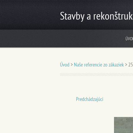
Stavby a rekonštruk
ÚVO
Úvod
>
Naše referencie zo zákaziek
>
25
Predchádzajúci