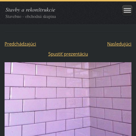
Stavby a rekonštrukcie
Stavebno - obchodná skupina
Predchádzajúci
Nasledujúci
Spustiť prezentáciu