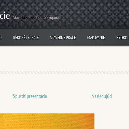
cie
Stavebno - obchodná skupina
D
REKONŠTRUKCIE
STAVEBNE PRÁCE
MAĽOVANIE
HYDROI
Spustiť prezentáciu
Nasledujúci