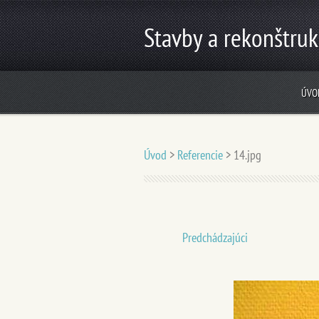
Stavby a rekonštruk
ÚVO
Úvod
>
Referencie
>
14.jpg
Predchádzajúci